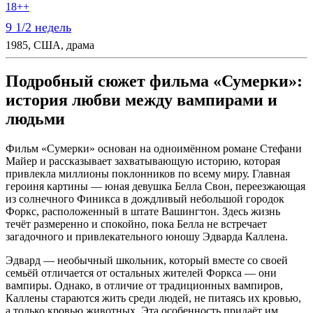
18++
9 1/2 недель
1985, США, драма
Подробный сюжет фильма «Сумерки»:
история любви между вампирами и
людьми
Фильм «Сумерки» основан на одноимённом романе Стефани
Майер и рассказывает захватывающую историю, которая
привлекла миллионы поклонников по всему миру. Главная
героиня картины — юная девушка Белла Свон, переезжающая
из солнечного Финикса в дождливый небольшой городок
Форкс, расположенный в штате Вашингтон. Здесь жизнь
течёт размеренно и спокойно, пока Белла не встречает
загадочного и привлекательного юношу Эдварда Каллена.
Эдвард — необычный школьник, который вместе со своей
семьёй отличается от остальных жителей Форкса — они
вампиры. Однако, в отличие от традиционных вампиров,
Каллены стараются жить среди людей, не питаясь их кровью,
а только кровью животных. Эта особенность придаёт им