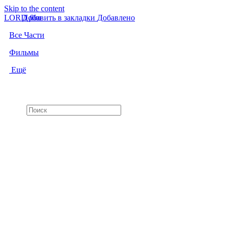
Skip to the content
LORD
Добавить в закладки
f
i
l
m
Добавлено
Все Части
Фильмы
Ещё