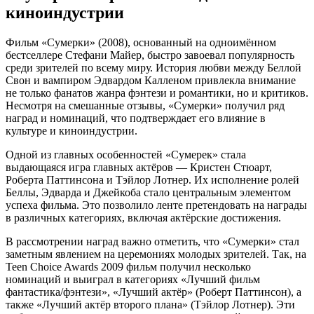
киноиндустрии
Фильм «Сумерки» (2008), основанный на одноимённом
бестселлере Стефани Майер, быстро завоевал популярность
среди зрителей по всему миру. История любви между Беллой
Свон и вампиром Эдвардом Калленом привлекла внимание
не только фанатов жанра фэнтези и романтики, но и критиков.
Несмотря на смешанные отзывы, «Сумерки» получил ряд
наград и номинаций, что подтверждает его влияние в
культуре и киноиндустрии.
Одной из главных особенностей «Сумерек» стала
выдающаяся игра главных актёров — Кристен Стюарт,
Роберта Паттинсона и Тэйлор Лотнер. Их исполнение ролей
Беллы, Эдварда и Джейкоба стало центральным элементом
успеха фильма. Это позволило ленте претендовать на награды
в различных категориях, включая актёрские достижения.
В рассмотрении наград важно отметить, что «Сумерки» стал
заметным явлением на церемониях молодых зрителей. Так, на
Teen Choice Awards 2009 фильм получил несколько
номинаций и выиграл в категориях «Лучший фильм
фантастика/фэнтези», «Лучший актёр» (Роберт Паттинсон), а
также «Лучший актёр второго плана» (Тэйлор Лотнер). Эти