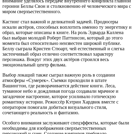
внимание уделялось передаче внутреннего конфликта главной
героини Беллы Свон и столкновению её человеческого мира с
миром сверхъестественного.
Кастинг стал важной и деликатной задачей. Продюсеры
искали актёров, способных воплотить именно ту энергетику и
образ, которые описаны в книге. На роль Эдварда Каллена
был выбран молодой Роберт Паттинсон, который до этого
момента был относительно неизвестен широкой публике.
Беллу сыграла Кристен Стюарт, чей естественный и слегка
застенчивый образ отлично соответствовал характеру
персонажа. Вокруг этих двух актёров строился весь
эмоциональный центр фильма.
Выбор локаций также сыграл важную роль в создании
атмосферы «Сумерек». Съемки проходили в штате
Вашингтон, где разворачивается действие книги. Леса,
туманное небо и дождливая погода создавали мрачное и
загадочное настроение, которое усиливало готическую
романтику истории. Режиссёр Кэтрин Хардвик вместе с
оператором помогали добиться визуального стиля,
сочетающего реальность и фантазию.
Особого внимания заслуживают спецэффекты, которые были
необходимы для изображения сверхъестественных
персонажей и сцен. Создание вампиров требовало