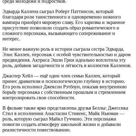
среди молодежи и подростков.
Эдварда Каллена сыграл Роберт Паттинсон, который
благодаря роли таинственного и одновременно нежного
вампира приобрёл мировую славу. Его харизма и экранное
присутствие позволили создать образ романтического и
сложного персонажа, вызывающего сопереживание и
интерес.
Не менее важную роль в истории сыграла сестра Эдварда,
Элис Каллен, персонаж с особой чувствительностью и даром
предвидения. Актриса Эшли Грин идеально воплотила эту
роль, добавив загадочности и лёгкость в коллектив Калленов.
Джаспер Хейл — ещё один член семьи Каллен, который
принес драматизм и психологическую глубину в историю.
Его роль исполнил Джексон Рэтбоун, показав внутреннюю
борьбу персонажа с собственным прошлым и стремлением
контролировать свои способности.
В фильме также ярко представлены друзья Беллы: Джессика
Стил в исполнении Анастасии Стивенс, Майк Ньюман —
роль, которую сыграл Майкл Гуччино. Эти персонажи
помогли создать атмосферу школьной жизни и добавили
реалистичности повествованию.