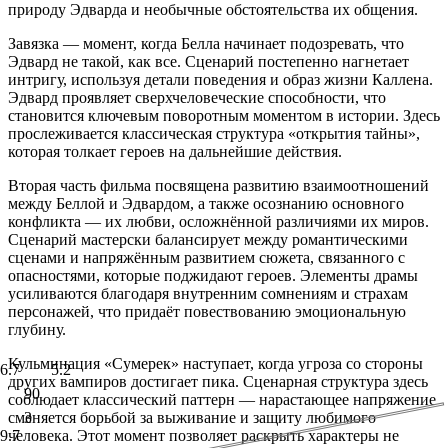
природу Эдварда и необычные обстоятельства их общения.
Завязка — момент, когда Белла начинает подозревать, что
Эдвард не такой, как все. Сценарий постепенно нагнетает
интригу, используя детали поведения и образ жизни Каллена.
Эдвард проявляет сверхчеловеческие способности, что
становится ключевым поворотным моментом в истории. Здесь
прослеживается классическая структура «открытия тайны»,
которая толкает героев на дальнейшие действия.
Вторая часть фильма посвящена развитию взаимоотношений
между Беллой и Эдвардом, а также осознанию основного
конфликта — их любви, осложнённой различиями их миров.
Сценарий мастерски балансирует между романтическими
сценами и напряжённым развитием сюжета, связанного с
опасностями, которые поджидают героев. Элементы драмы
усиливаются благодаря внутренним сомнениям и страхам
персонажей, что придаёт повествованию эмоциональную
глубину.
Кульминация «Сумерек» наступает, когда угроза со стороны
6.7
5.2
других вампиров достигает пика. Сценарная структура здесь
90
соблюдает классический паттерн — нарастающее напряжение
сменяется борьбой за выживание и защиту любимого
3
человека. Этот момент позволяет раскрыть характеры не
9.7