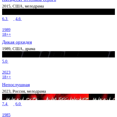
2015, США, мелодрама
6.3
4.6
1989
18++
Дикая орхидея
1989, США, драма
5.0
2023
18++
Непослушная
2023, Россия, мелодрама
7.4
6.0
1985