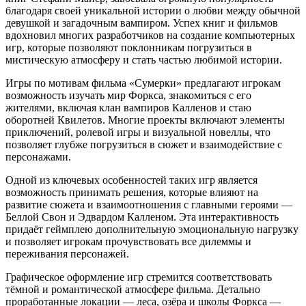
благодаря своей уникальной истории о любви между обычной
девушкой и загадочным вампиром. Успех книг и фильмов
вдохновил многих разработчиков на создание компьютерных
игр, которые позволяют поклонникам погрузиться в
мистическую атмосферу и стать частью любимой истории.
Игры по мотивам фильма «Сумерки» предлагают игрокам
возможность изучать мир Форкса, знакомиться с его
жителями, включая клан вампиров Калленов и стаю
оборотней Квилетов. Многие проекты включают элементы
приключений, ролевой игры и визуальной новеллы, что
позволяет глубже погрузиться в сюжет и взаимодействие с
персонажами.
Одной из ключевых особенностей таких игр является
возможность принимать решения, которые влияют на
развитие сюжета и взаимоотношения с главными героями —
Беллой Свон и Эдвардом Калленом. Эта интерактивность
придаёт геймплею дополнительную эмоциональную нагрузку
и позволяет игрокам прочувствовать все дилеммы и
переживания персонажей.
Графическое оформление игр стремится соответствовать
тёмной и романтической атмосфере фильма. Детально
проработанные локации — леса, озёра и школы Форкса —