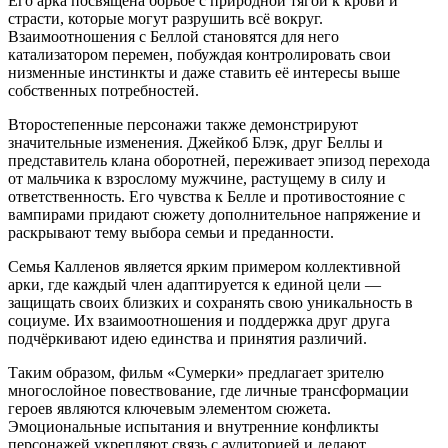
Его арка посвящена борьбе с природной тягой к крови и
страсти, которые могут разрушить всё вокруг.
Взаимоотношения с Беллой становятся для него
катализатором перемен, побуждая контролировать свои
низменные инстинкты и даже ставить её интересы выше
собственных потребностей.
Второстепенные персонажи также демонстрируют
значительные изменения. Джейкоб Блэк, друг Беллы и
представитель клана оборотней, переживает эпизод перехода
от мальчика к взрослому мужчине, растущему в силу и
ответственность. Его чувства к Белле и противостояние с
вампирами придают сюжету дополнительное напряжение и
раскрывают тему выбора семьи и преданности.
Семья Калленов является ярким примером коллективной
арки, где каждый член адаптируется к единой цели —
защищать своих близких и сохранять свою уникальность в
социуме. Их взаимоотношения и поддержка друг друга
подчёркивают идею единства и принятия различий.
Таким образом, фильм «Сумерки» предлагает зрителю
многослойное повествование, где личные трансформации
героев являются ключевым элементом сюжета.
Эмоциональные испытания и внутренние конфликты
персонажей укрепляют связь с аудиторией и делают