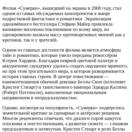
Фильм «Сумерки», вышедший на экраны в 2008 году, стал
одним из самых обсуждаемых кинопроектов в жанре
подростковой фантастики и романтики. Экранизация
одноимённого бестселлера Стефани Майер привлекла
внимание миллиона поклонников по всему миру, но
одновременно вызвала массу противоречивых мнений как у
критиков, так и у зрителей.
Одним из главных достоинств фильма является атмосфера
тайн и романтики, которые умело переданы режиссёром
Кэтрин Хардвик. Благодаря неяркой цветовой палитре и
аккуратному саундтреку удалось создать ощущение мрачного,
но при этом трогательного мира, в котором разворачивается
история главных героев. В центре повествования —
взаимоотношения обычной девушки Беллы Свон (исполняет
Кристен Стюарт) и таинственного вампира Эдварда Каллена
(Роберт Паттинсон), наполненные эмоциональным
напряжением и непредсказуемостью.
Однако, несмотря на популярность, «Сумерки» подверглись
значительной критике за сценарные и актёрские решения.
Многие рецензенты отмечали, что диалоги порой кажутся
плоскими и неестественными, а развитие сюжета — слишком
предсказуемым и натянутым. Кристен Стюарт в роли Беллы