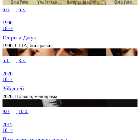
6.6
6.3
1990
18++
Генри и Джун
1990, США, биография
5.1
3.3
2020
18++
365 дней
2020, Польша, мелодрама
9.0
10.0
2015
18++
Пятьдесят оттенков серого