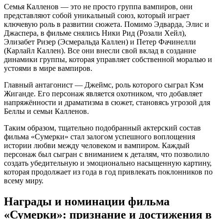
Семья Калленов — это не просто группа вампиров, они
представляют собой уникальный союз, который играет
ключевую роль в развитии сюжета. Помимо Эдварда, Элис и
Джаспера, в фильме снялись Ники Рид (Розали Хейл),
Элизабет Ризер (Эсмеральда Каллен) и Петер Фачинелли
(Карлайл Каллен). Все они внесли свой вклад в создание
динамики группы, которая управляет собственной моралью и
устоями в мире вампиров.
Главный антагонист — Джеймс, роль которого сыграл Кэм
Жиганде. Его персонаж является охотником, что добавляет
напряжённости и драматизма в сюжет, становясь угрозой для
Беллы и семьи Калленов.
Таким образом, тщательно подобранный актерский состав
фильма «Сумерки» стал залогом успешного воплощения
истории любви между человеком и вампиром. Каждый
персонаж был сыгран с вниманием к деталям, что позволило
создать убедительную и эмоционально насыщенную картину,
которая продолжает из года в год привлекать поклонников по
всему миру.
Награды и номинации фильма
«Сумерки»: признание и достижения в