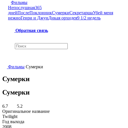
Фильмы
Непослушная
365
дней
После
Поклонник
Сумерки
Секретарша
Убей меня
нежно
Генри и Джун
Дикая орхидея
9 1/2 недель
Обратная связь
Фильмы
Сумерки
Сумерки
Сумерки
6.7
5.2
Оригинальное название
Twilight
Год выхода
2008