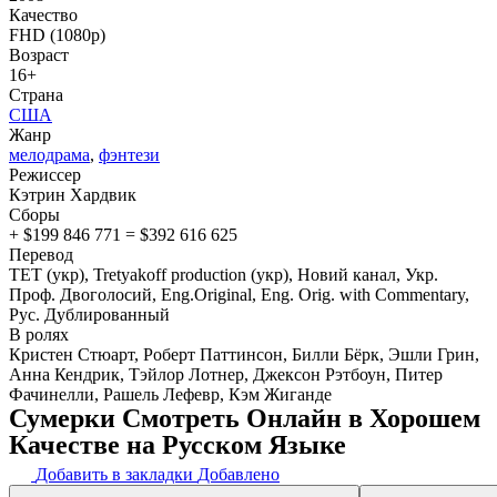
Качество
FHD (1080p)
Возраст
16+
Страна
США
Жанр
мелодрама
,
фэнтези
Режиссер
Кэтрин Хардвик
Сборы
+ $199 846 771 = $392 616 625
Перевод
ТЕТ (укр), Tretyakoff production (укр), Новий канал, Укр.
Проф. Двоголосий, Eng.Original, Eng. Orig. with Commentary,
Рус. Дублированный
В ролях
Кристен Стюарт, Роберт Паттинсон, Билли Бёрк, Эшли Грин,
Анна Кендрик, Тэйлор Лотнер, Джексон Рэтбоун, Питер
Фачинелли, Рашель Лефевр, Кэм Жиганде
Сумерки Смотреть Онлайн в Хорошем
Качестве на Русском Языке
Добавить в закладки
Добавлено