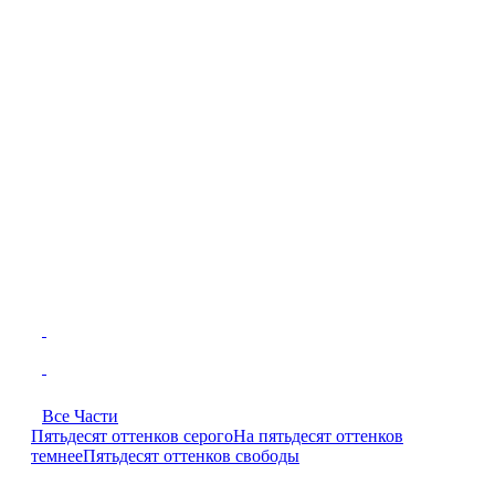
Все Части
Пятьдесят оттенков серого
На пятьдесят оттенков
темнее
Пятьдесят оттенков свободы