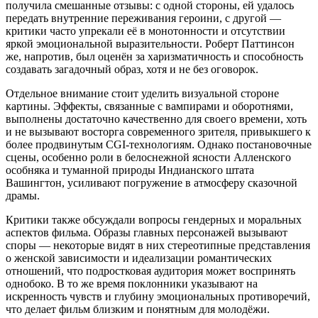
получила смешанные отзывы: с одной стороны, ей удалось
передать внутренние переживания героини, с другой —
критики часто упрекали её в монотонности и отсутствии
яркой эмоциональной выразительности. Роберт Паттинсон
же, напротив, был оценён за харизматичность и способность
создавать загадочный образ, хотя и не без оговорок.
Отдельное внимание стоит уделить визуальной стороне
картины. Эффекты, связанные с вампирами и оборотнями,
выполнены достаточно качественно для своего времени, хоть
и не вызывают восторга современного зрителя, привыкшего к
более продвинутым CGI-технологиям. Однако постановочные
сцены, особенно роли в белоснежной ясности Алленского
особняка и туманной природы Индианского штата
Вашингтон, усиливают погружение в атмосферу сказочной
драмы.
Критики также обсуждали вопросы гендерных и моральных
аспектов фильма. Образы главных персонажей вызывают
споры — некоторые видят в них стереотипные представления
о женской зависимости и идеализации романтических
отношений, что подростковая аудитория может воспринять
однобоко. В то же время поклонники указывают на
искренность чувств и глубину эмоциональных противоречий,
что делает фильм близким и понятным для молодёжи.