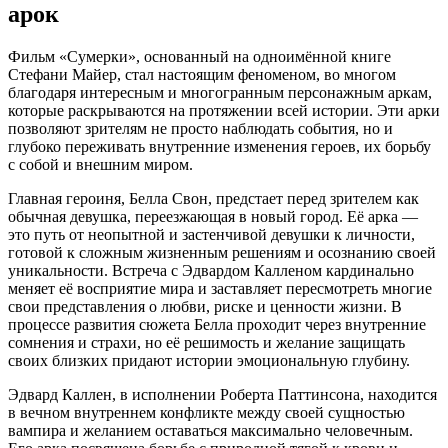
арок
Фильм «Сумерки», основанный на одноимённой книге
Стефани Майер, стал настоящим феноменом, во многом
благодаря интересным и многогранным персонажным аркам,
которые раскрываются на протяжении всей истории. Эти арки
позволяют зрителям не просто наблюдать события, но и
глубоко переживать внутренние изменения героев, их борьбу
с собой и внешним миром.
Главная героиня, Белла Свон, предстает перед зрителем как
обычная девушка, переезжающая в новый город. Её арка —
это путь от неопытной и застенчивой девушки к личности,
готовой к сложным жизненным решениям и осознанию своей
уникальности. Встреча с Эдвардом Калленом кардинально
меняет её восприятие мира и заставляет пересмотреть многие
свои представления о любви, риске и ценности жизни. В
процессе развития сюжета Белла проходит через внутренние
сомнения и страхи, но её решимость и желание защищать
своих близких придают истории эмоциональную глубину.
Эдвард Каллен, в исполнении Роберта Паттинсона, находится
в вечном внутреннем конфликте между своей сущностью
вампира и желанием оставаться максимально человечным.