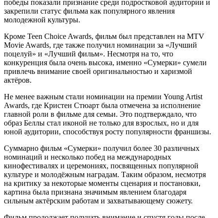
победы показали признание среди подростковой аудитории и
закрепили статус фильма как популярного явления
молодежной культуры.
Кроме Teen Choice Awards, фильм был представлен на MTV
Movie Awards, где также получил номинации за «Лучший
поцелуй» и «Лучший фильм». Несмотря на то, что
конкуренция была очень высока, именно «Сумерки» сумели
привлечь внимание своей оригинальностью и харизмой
актёров.
Не менее важным стали номинации на премии Young Artist
Awards, где Кристен Стюарт была отмечена за исполнение
главной роли в фильме для семьи. Это подтверждало, что
образ Беллы стал иконой не только для взрослых, но и для
юной аудитории, способствуя росту популярности франшизы.
Суммарно фильм «Сумерки» получил более 30 различных
номинаций и несколько побед на международных
кинофестивалях и церемониях, посвященных популярной
культуре и молодёжным наградам. Таким образом, несмотря
на критику за некоторые моменты сценария и постановки,
картина была признана значимым явлением благодаря
сильным актёрским работам и захватывающему сюжету.
Фильм продолжает получать внимание и спустя годы после