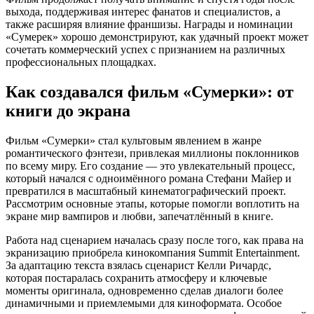
выхода, поддерживая интерес фанатов и специалистов, а
также расширяя влияние франшизы. Награды и номинации
«Сумерек» хорошо демонстрируют, как удачный проект может
сочетать коммерческий успех с признанием на различных
профессиональных площадках.
Как создавался фильм «Сумерки»: от
книги до экрана
Фильм «Сумерки» стал культовым явлением в жанре
романтического фэнтези, привлекая миллионы поклонников
по всему миру. Его создание — это увлекательный процесс,
который начался с одноимённого романа Стефани Майер и
превратился в масштабный кинематографический проект.
Рассмотрим основные этапы, которые помогли воплотить на
экране мир вампиров и любви, запечатлённый в книге.
Работа над сценарием началась сразу после того, как права на
экранизацию приобрела кинокомпания Summit Entertainment.
За адаптацию текста взялась сценарист Келли Ричардс,
которая постаралась сохранить атмосферу и ключевые
моменты оригинала, одновременно сделав диалоги более
динамичными и приемлемыми для киноформата. Особое