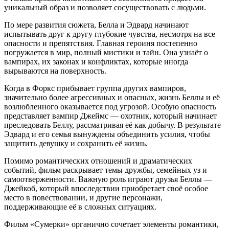
уникальный образ и позволяет сосуществовать с людьми.
По мере развития сюжета, Белла и Эдвард начинают
испытывать друг к другу глубокие чувства, несмотря на все
опасности и препятствия. Главная героиня постепенно
погружается в мир, полный мистики и тайн. Она узнаёт о
вампирах, их законах и конфликтах, которые иногда
вырываются на поверхность.
Когда в Форкс прибывает группа других вампиров,
значительно более агрессивных и опасных, жизнь Беллы и её
возлюбленного оказывается под угрозой. Особую опасность
представляет вампир Джеймс — охотник, который начинает
преследовать Беллу, рассматривая её как добычу. В результате
Эдвард и его семья вынуждены объединить усилия, чтобы
защитить девушку и сохранить её жизнь.
Помимо романтических отношений и драматических
событий, фильм раскрывает темы дружбы, семейных уз и
самоотверженности. Важную роль играют друзья Беллы —
Джейкоб, который впоследствии приобретает своё особое
место в повествовании, и другие персонажи,
поддерживающие её в сложных ситуациях.
Фильм «Сумерки» органично сочетает элементы романтики,