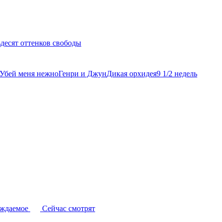
десят оттенков свободы
Убей меня нежно
Генри и Джун
Дикая орхидея
9 1/2 недель
уждаемое
Сейчас смотрят