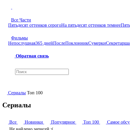
Все Части
Пятьдесят оттенков серого
На пятьдесят оттенков темнее
Пять
Фильмы
Непослушная
365 дней
После
Поклонник
Сумерки
Секретарша
Обратная связь
Сериалы
Топ 100
Сериалы
Все
Новинки
Популярное
Топ 100
Самое обс
Не найдено записей :(